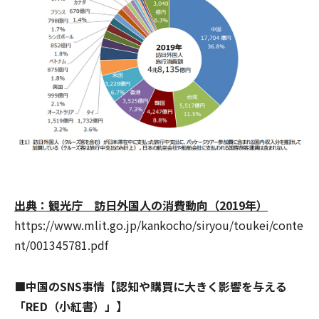
出典：観光庁 訪日外国人の消費動向（2019年）
https://www.mlit.go.jp/kankocho/siryou/toukei/conte
nt/001345781.pdf
■
中国のSNS事情
【認知や購買に大きく影響を与える
「RED（小紅書）」】