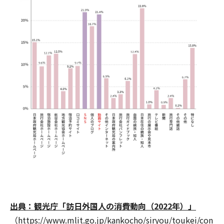
出典：観光庁「訪日外国人の消費動向（2022年）」
（https://www.mlit.go.jp/kankocho/siryou/toukei/con